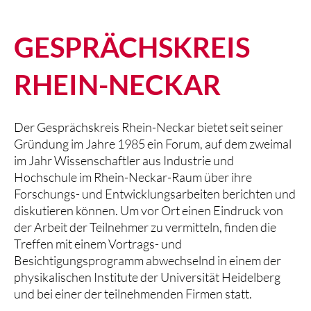
GESPRÄCHSKREIS
RHEIN-NECKAR
Der
Gesprächskreis
Rhein-Neckar
bietet
seit
seiner
Gründung
im
Jahre
1985
ein
Forum,
auf
dem
zweimal
im
Jahr
Wissenschaftler
aus
Industrie
und
Hochschule
im
Rhein-Neckar-Raum
über
ihre
Forschungs
- und
Entwicklungsarbeiten
berichten und
diskutieren können. Um vor Ort einen Eindruck von
der Arbeit der Teilnehmer zu vermitteln, finden die
Treffen mit einem Vortrags- und
Besichtigungsprogramm abwechselnd
in
einem der
physikalischen Institute der Universität Heidelberg
und bei einer der teilnehmenden Firmen statt.