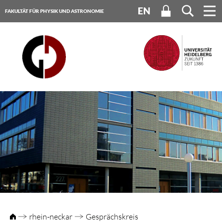
EN
FAKULTÄT FÜR PHYSIK UND ASTRONOMIE
UNIVERSITÄT HEIDELBERG
rhein-neckar
Gesprächskreis