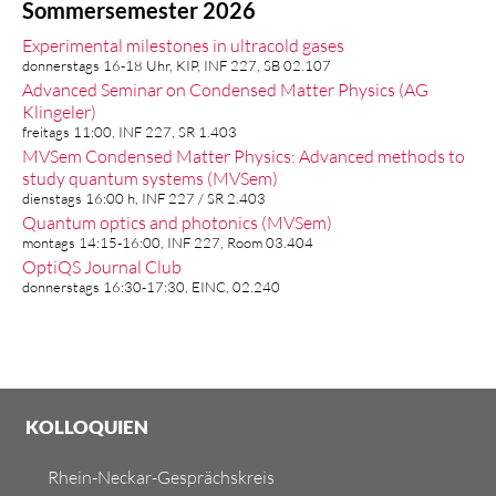
Sommersemester 2026
Experimental milestones in ultracold gases
donnerstags 16-18 Uhr, KIP, INF 227, SB 02.107
Advanced Seminar on Condensed Matter Physics (AG
Klingeler)
freitags 11:00, INF 227, SR 1.403
MVSem Condensed Matter Physics: Advanced methods to
study quantum systems (MVSem)
dienstags 16:00 h, INF 227 / SR 2.403
Quantum optics and photonics (MVSem)
montags 14:15-16:00, INF 227, Room 03.404
OptiQS Journal Club
donnerstags 16:30-17:30, EINC, 02.240
KOLLOQUIEN
Rhein-Neckar-Gesprächskreis